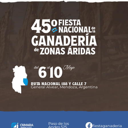
6
10
del
al
Mayo
RUTA NACIONAL 188 Y CALLE 7
General Alvear, Mendoza, Argentina
Paso de los
fiestaganaderia
Andes 525,