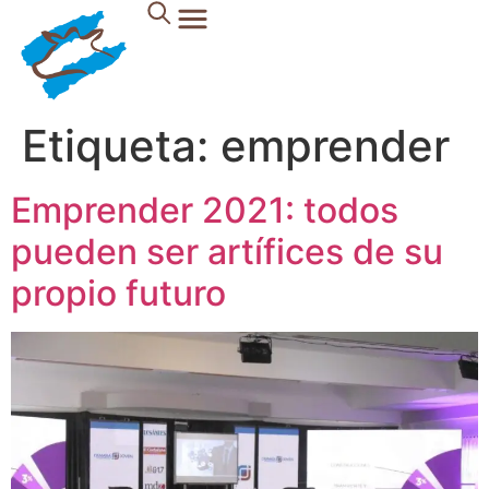
Etiqueta:
emprender
Emprender 2021: todos
pueden ser artífices de su
propio futuro