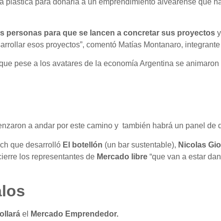
sa plástica para donarla a un emprendimiento alvearense que h
as personas para que se lancen a concretar sus proyectos
y
rrollar esos proyectos”, comentó Matías Montanaro, integrante d
que pese a los avatares de la economía Argentina se animaron 
nzaron a andar por este camino y también habrá un panel de dis
ach que desarrolló
El botellón
(un bar sustentable),
Nicolas Gi
ierre los representantes de
Mercado libre
“que van a estar dan
los
ollará
el
Mercado Emprendedor.