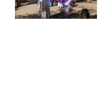
Fue una excelente manera de presentarle a las
autoridades, al arco político mendocino y al público
en general un poco de todo lo que tiene para
ofrecer la ganadería como actividad, la cultura de la
región y las costumbres lugareñas.