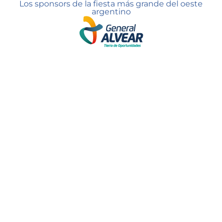
Los sponsors de la fiesta más grande del oeste
argentino
6
10
del
al
Mayo
RUTA NACIONAL 188 Y CALLE 7