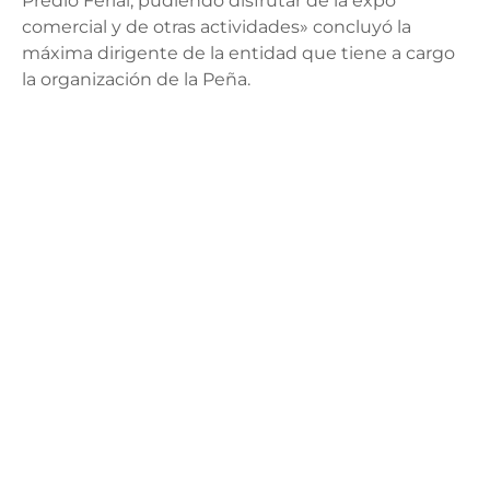
Predio Ferial, pudiendo disfrutar de la expo
comercial y de otras actividades» concluyó la
máxima dirigente de la entidad que tiene a cargo
la organización de la Peña.
Los sponsors de la fiesta más grande del oeste
argentino