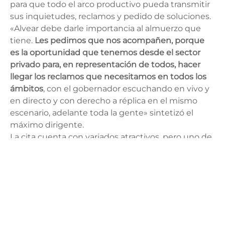
para que todo el arco productivo pueda transmitir
sus inquietudes, reclamos y pedido de soluciones.
«Alvear debe darle importancia al almuerzo que
tiene.
Les pedimos que nos acompañen, porque
es la oportunidad que tenemos desde el sector
privado para, en representación de todos, hacer
llegar los reclamos que necesitamos en todos los
ámbitos
, con el gobernador escuchando en vivo y
en directo y con derecho a réplica en el mismo
escenario, adelante toda la gente» sintetizó el
máximo dirigente.
La cita cuenta con variados atractivos, pero uno de
los que más atrae a la gente y en los que la
organización ha hecho foco para la 42° edición es la
puesta en valor de las actividades tradicionales.
“Entre todas las propuestas que abarca la fiesta,
uno de los aspectos que estamos apostando
fuertemente es el mantener nuestras tradiciones.
Este año, nuevamente van a estar repartidas en los