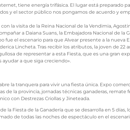
internet, tiene energía trifásica. El lugar está preparado
vados y el sector público nos pongamos de acuerdo y em
n la visita de la Reina Nacional de la Vendimia, Agostina
compañar a Daiana Suans, la Embajadora Nacional de la G
o fue el escenario para que Alvear presente a la nueva E
erica Lincheta. Tras recibir los atributos, la joven de 22
ullosa de representar a esta Fiesta, que es una gran expr
ayudar a que siga creciendo».
bre la tranquera para vivir una fiesta única. Expo comercial
 de la provincia, jornadas técnicas ganaderas, remate fe
nico con Destrezas Criollas y Jineteada.
la Fiesta de la Ganadería que se desarrolla en 5 días, l
mado de todas las noches de espectáculo en el escenario