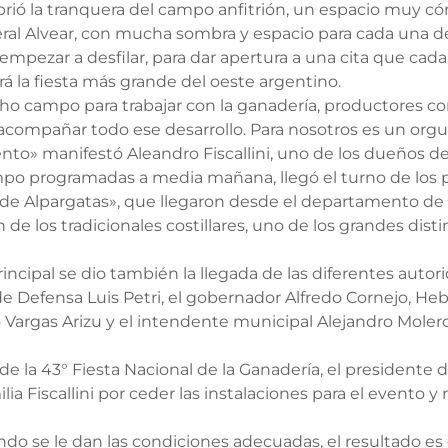
brió la tranquera del campo anfitrión, un espacio muy c
ral Alvear, con mucha sombra y espacio para cada una de
en empezar a desfilar, para dar apertura a una cita que c
á la fiesta más grande del oeste argentino.
cho campo para trabajar con la ganadería, productores 
acompañar todo ese desarrollo. Para nosotros es un orgull
ento» manifestó Aleandro Fiscallini, uno de los dueños d
mpo programadas a media mañana, llegó el turno de los p
y de Alpargatas», que llegaron desde el departamento de
de los tradicionales costillares, uno de los grandes distin
principal se dio también la llegada de las diferentes autor
de Defensa Luis Petri, el gobernador Alfredo Cornejo, He
 Vargas Arizu y el intendente municipal Alejandro Moler
e la 43° Fiesta Nacional de la Ganadería, el presidente 
lia Fiscallini por ceder las instalaciones para el evento y
ando se le dan las condiciones adecuadas, el resultado es