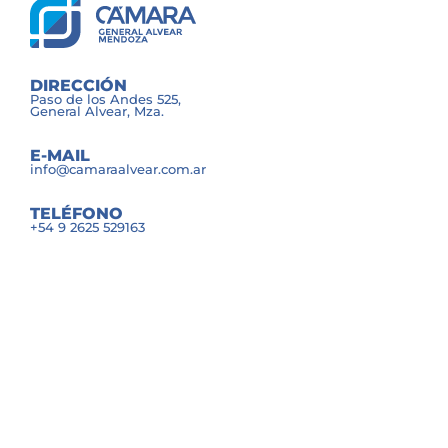
DIRECCIÓN
Paso de los Andes 525,
General Alvear, Mza.
E-MAIL
info@camaraalvear.com.ar
TELÉFONO
+54 9 2625 529163
Los sponsors de la fiesta más grande del oeste
argentino